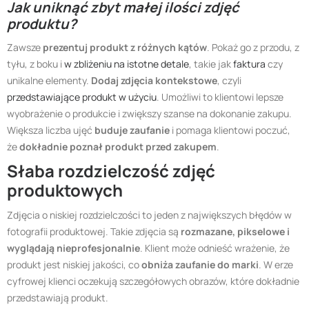
Jak uniknąć zbyt małej ilości zdjęć
produktu?
Zawsze
prezentuj produkt z różnych kątów
. Pokaż go z przodu, z
tyłu, z boku i
w zbliżeniu na istotne detale
, takie jak
faktura
czy
unikalne elementy.
Dodaj zdjęcia kontekstowe
, czyli
przedstawiające produkt w użyciu
. Umożliwi to klientowi lepsze
wyobrażenie o produkcie i zwiększy szanse na dokonanie zakupu.
Większa liczba ujęć
buduje zaufanie
i pomaga klientowi poczuć,
że
dokładnie poznał produkt przed zakupem
.
Słaba rozdzielczość zdjęć
produktowych
Zdjęcia o niskiej rozdzielczości to jeden z największych błędów w
fotografii produktowej. Takie zdjęcia są
rozmazane, pikselowe i
wyglądają nieprofesjonalnie
. Klient może odnieść wrażenie, że
produkt jest niskiej jakości, co
obniża zaufanie do marki
. W erze
cyfrowej klienci oczekują szczegółowych obrazów, które dokładnie
przedstawiają produkt.