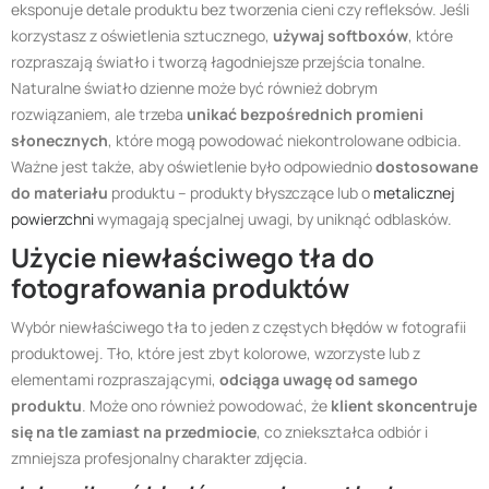
eksponuje detale produktu bez tworzenia cieni czy refleksów. Jeśli
korzystasz z oświetlenia sztucznego,
używaj softboxów
, które
rozpraszają światło i tworzą łagodniejsze przejścia tonalne.
Naturalne światło dzienne może być również dobrym
rozwiązaniem, ale trzeba
unikać bezpośrednich promieni
słonecznych
, które mogą powodować niekontrolowane odbicia.
Ważne jest także, aby oświetlenie było odpowiednio
dostosowane
do materiału
produktu – produkty błyszczące lub o
metalicznej
powierzchni
wymagają specjalnej uwagi, by uniknąć odblasków.
Użycie niewłaściwego tła do
fotografowania produktów
Wybór niewłaściwego tła to jeden z częstych błędów w fotografii
produktowej. Tło, które jest zbyt kolorowe, wzorzyste lub z
elementami rozpraszającymi,
odciąga uwagę od samego
produktu
. Może ono również powodować, że
klient skoncentruje
się na tle zamiast na przedmiocie
, co zniekształca odbiór i
zmniejsza profesjonalny charakter zdjęcia.