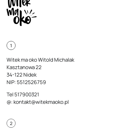
1
Witek ma oko Witold Michalak
Kasztanowa 22
34-122 Nidek
NIP: 5512526759
Tel
517900321
@:
kontakt@witekmaoko.pl
2