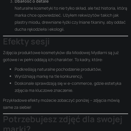
Dbałość o detale
Naturalne kosmetyki to nie tylko skład, ale też historia, którą
marka chce opowiedzieć. Użyłem rekwizytów takich jak
plastry miodu, drewniane łyżki czy lniane tkaniny, aby oddać
ducha rękodzieła i ekologii.
Efekty sesji
Zdjęcia produktowe kosmetyków dla Miodowej Mydlarni są już
gotowe i w pełni oddają ich charakter. To kadry, które:
Podkreślają naturalne pochodzenie produktów,
Wyróżniają markę na tle konkurencji,
Doskonale sprawdzają się w e-commerce, gdzie estetyka
zdjęcia ma kluczowe znaczenie.
Przykładowe efekty możecie zobaczyć poniżej – zdjęcia mówią
same za siebie!
Potrzebujesz zdjęć dla swojej
marki?