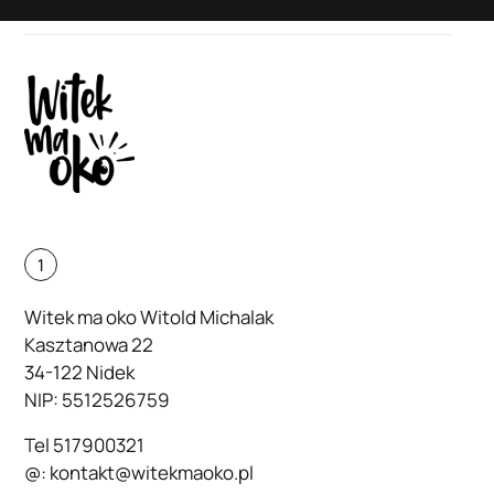
1
Witek ma oko Witold Michalak
Kasztanowa 22
34-122 Nidek
NIP: 5512526759
Tel
517900321
@:
kontakt@witekmaoko.pl