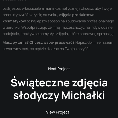
Jeśli jesteś właścicielem marki kosmetycznej i chcesz, aby Twoje
produkty wyróżniały się na rynku,
zdjęcia produktowe
kosmetyków
to najlepszy sposób na zbudowanie profesjonalnego
wizerunku. Współpracując ze mną, możesz liczyć na indywidualne
podejście, kreatywne pomysły i zdjęcia, które naprawdę sprzedają.
Masz pytania? Chcesz współpracować?
Napisz do mnie i razem
stworzymy coś, co będzie działać na Twoją korzyść!
Świąteczne zdjęcia
słodyczy Michałki
View Project