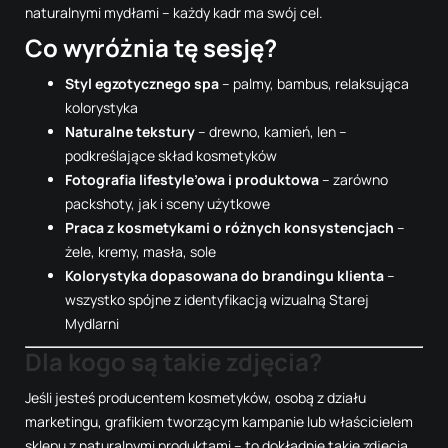
naturalnymi mydłami – każdy kadr ma swój cel.
Co wyróżnia tę sesję?
Styl egzotycznego spa
– palmy, bambus, relaksująca
kolorystyka
Naturalne tekstury
– drewno, kamień, len –
podkreślające skład kosmetyków
Fotografia lifestyle’owa i produktowa
– zarówno
packshoty, jak i sceny użytkowe
Praca z kosmetykami o różnych konsystencjach
–
żele, kremy, masła, sole
Kolorystyka dopasowana do brandingu klienta
–
wszystko spójne z identyfikacją wizualną Starej
Mydlarni
Dla kogo są takie zdjęcia?
Jeśli jesteś producentem kosmetyków, osobą z działu
marketingu, grafikiem tworzącym kampanie lub właścicielem
sklepu z naturalnymi produktami – to dokładnie takie zdjęcia