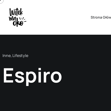
Strona Głó
Inne
,
Lifestyle
Espiro