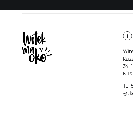
1
Wite
Kas
34-1
NIP
Tel
@:
k