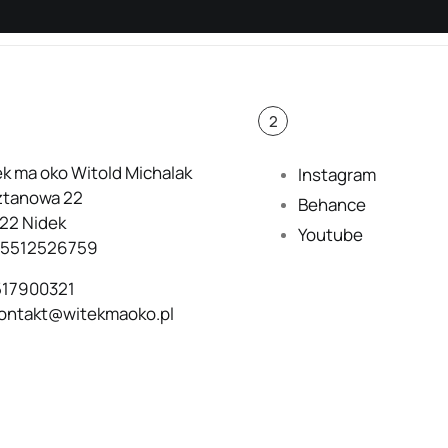
2
k ma oko Witold Michalak
Instagram
ztanowa 22
Behance
22 Nidek
Youtube
: 5512526759
517900321
ontakt@witekmaoko.pl