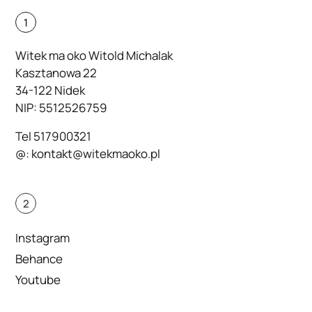
1
Witek ma oko Witold Michalak
Kasztanowa 22
34-122 Nidek
NIP: 5512526759
Tel
517900321
@:
kontakt@witekmaoko.pl
2
Instagram
Behance
Youtube