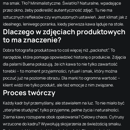
ma smak. Tło? Minimalistyczne. Światło? Naturalne, wpadające
przez okno, żeby podkreślić autentyczność zdjęć. Tu nie ma
sztucznych refleksów czy wymuszonych ustawień. Jest klimat jak z
idealnego, leniwego poranka, kiedy pierwsza kawa ląduje na stole.
Dlaczego w zdjęciach produktowych
to ma znaczenie?
Dobra fotografia produktowa to coś więcej niż „packshot”. To
narzędzie, które pomaga opowiedzieć historię o produkcie. Zdjęcia
dla palarni Buena pokazują, że ich kawa to nie tylko zawartość
torebki – to moment przyjemności, rytuał i smak, który można
poczuć już na poziomie obrazu. Dla marki to ogromna wartość –
klient widzi nie tylko produkt, ale też emocje z nim związane.
Proces twórczy
Każdy kadr był przemyślany, ale stawiałem na luz. To nie miało być
„sterylnie studyjne”, tylko przyjemne, pełne życia i naturalności.
Ziarna kawy rozsypane obok opakowania? Celowy chaos. Cytrusy
wrzucone do kadru? Wywołują skojarzenia ze świeżością smaku.