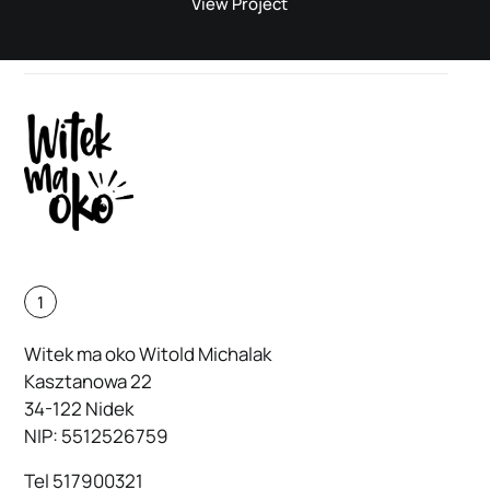
View Project
1
Witek ma oko Witold Michalak
Kasztanowa 22
34-122 Nidek
NIP: 5512526759
Tel
517900321