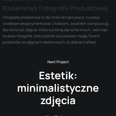
Szaleństwo Fotografii Produktowej
Fotografia produktowa to dla mnie nie tylko praca, to pasja.
Uwielbiam eksperymentować z kolorami, światłem i kompozycją,
aby stworzyć zdjęcia, które wyróżnią się na tle innych. Jeśli więc
szukasz fotografa, który potrafi wyczarować magię Twoich
produktów na zdjęciach reklamowych, to dobrze trafiłeś!
Estetik:
minimalistyczne
zdjęcia