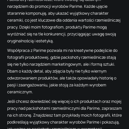
narzędziem do promocji wyrobów Parime. Każde ujęcie
starannie komponuję, aby ukazać wyjątkowy charakter
ceramiki, co jest kluczowe dla oddania wartości rzemieślniczej
pracy. Dzięki moim fotografiom, produkty Parime mogą
wyróżniać się na tle konkurencji, przyciągając uwagę swoją
oryginalnością i estetyką.
Współpraca z Parime pozwala mi na kreatywne podejście do
fotografii produktowej, gdzie packshoty rzemieślnicze stają
się nie tylko narzędziem marketingowym, ale i formą sztuki.
Dbam o każdy detal, aby zdjęcia były nie tylko wiernym
odwzorowaniem produktów, ale także opowiadały historię o
pasji i zaangażowaniu, jakie stoją za każdym wyrobem
ceramicznym.
Jeśli chcesz dowiedzieć się więcej o ich produktach oraz mojej
pracy nad packshotami rzemieślniczymi dla Parime, zapraszam
na
ich stronę
. Znajdziesz tam przykłady moich fotografii, które
podkreślają wyjątkowy charakter wyrobów Parime i pokazują,
jak ważne są packshoty rzemieślnicze w prezentacji