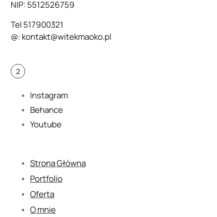
NIP: 5512526759
Tel
517900321
@:
kontakt@witekmaoko.pl
2
Instagram
Behance
Youtube
Strona Główna
Portfolio
Oferta
O mnie