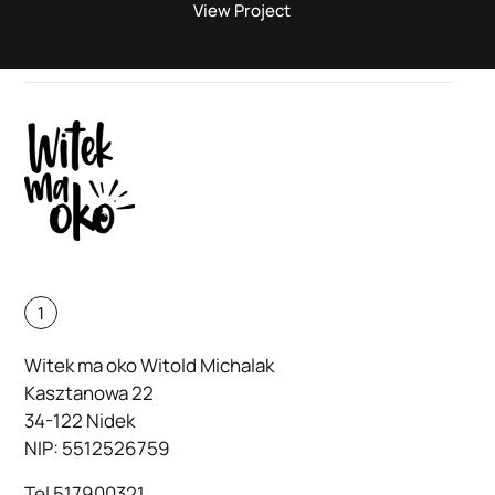
View Project
1
Witek ma oko Witold Michalak
Kasztanowa 22
34-122 Nidek
NIP: 5512526759
Tel
517900321