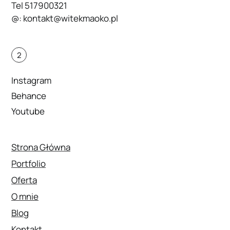
Tel
517900321
@:
kontakt@witekmaoko.pl
2
Instagram
Behance
Youtube
Strona Główna
Portfolio
Oferta
O mnie
Blog
Kontakt