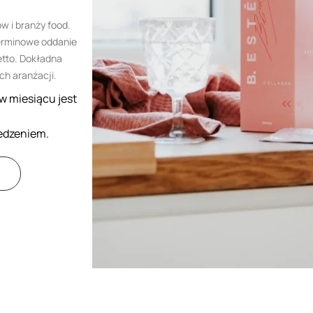
 i branży food.
 terminowe oddanie
etto. Dokładna
ch aranżacji.
w miesiącu jest
edzeniem.