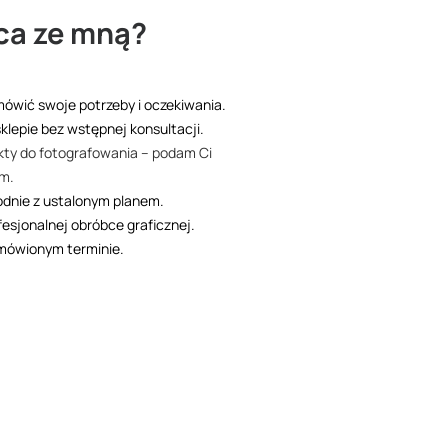
ca ze mną?
mówić swoje potrzeby i oczekiwania.
klepie bez wstępnej konsultacji.
dukty do fotografowania – podam Ci
em.
odnie z ustalonym planem.
esjonalnej obróbce graficznej.
mówionym terminie.