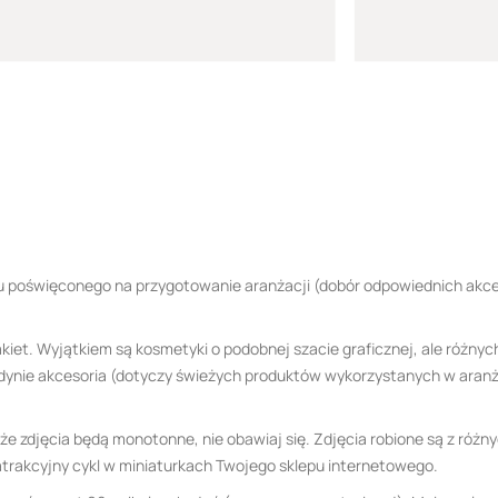
su poświęconego na przygotowanie aranżacji (dobór odpowiednich akce
pakiet. Wyjątkiem są kosmetyki o podobnej szacie graficznej, ale róż
dynie akcesoria (dotyczy świeżych produktów wykorzystanych w aranżac
że zdjęcia będą monotonne, nie obawiaj się. Zdjęcia robione są z różn
y atrakcyjny cykl w miniaturkach Twojego sklepu internetowego.