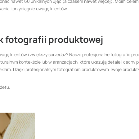
ykonać nawet 60 unikalnych ujęć (a czasem nawet więcej). Moim celem 
wania i przyciągnie uwagę klientów.
 fotografii produktowej
 uwagę klientów i zwiększy sprzedaż? Nasze profesjonalne fotografie p
aturalnym kontekście lub w aranżacjach, które ukazują detale i cechy p
 reklam. Dzięki profesjonalnym fotografiom produktowym Twoje produkt
żetu.