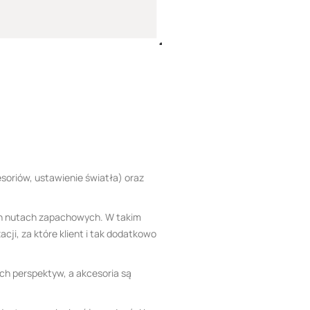
soriów, ustawienie światła) oraz
nych nutach zapachowych. W takim
ji, za które klient i tak dodatkowo
ych perspektyw, a akcesoria są