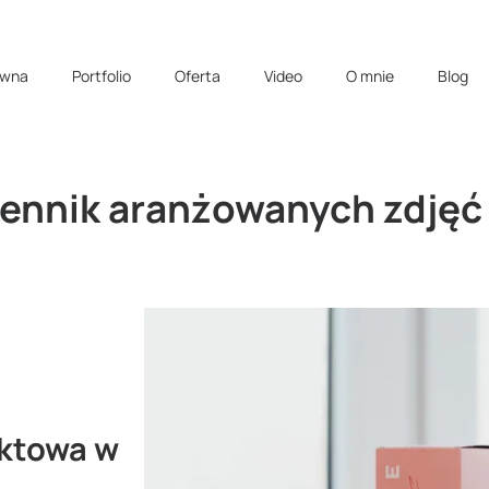
ówna
Portfolio
Oferta
Video
O mnie
Blog
cennik aranżowanych zdjęć
uktowa w