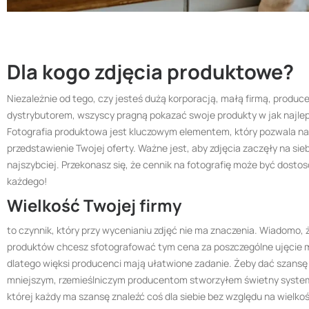
Dla kogo zdjęcia produktowe?
Niezależnie od tego, czy jesteś dużą korporacją, małą firmą, produ
dystrybutorem, wszyscy pragną pokazać swoje produkty w jak najle
Fotografia produktowa jest kluczowym elementem, który pozwala n
przedstawienie Twojej oferty. Ważne jest, aby zdjęcia zaczęły na sieb
najszybciej. Przekonasz się, że cennik na fotografię może być dosto
każdego!
Wielkość Twojej firmy
to czynnik, który przy wycenianiu zdjęć nie ma znaczenia. Wiadomo, 
produktów chcesz sfotografować tym cena za poszczególne ujęcie m
dlatego więksi producenci mają ułatwione zadanie. Żeby dać szansę
mniejszym, rzemieślniczym producentom stworzyłem świetny system
której każdy ma szansę znaleźć coś dla siebie bez względu na wielko