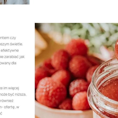
centem czy
pszym świetle.
a efektywne
ie zarabiać jak
sowany dla
że im więcej
oże być niższa,
 również
- ofertę ,w
ść