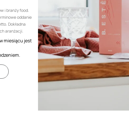
 i branży food.
 terminowe oddanie
etto. Dokładna
ch aranżacji.
w miesiącu jest
edzeniem.