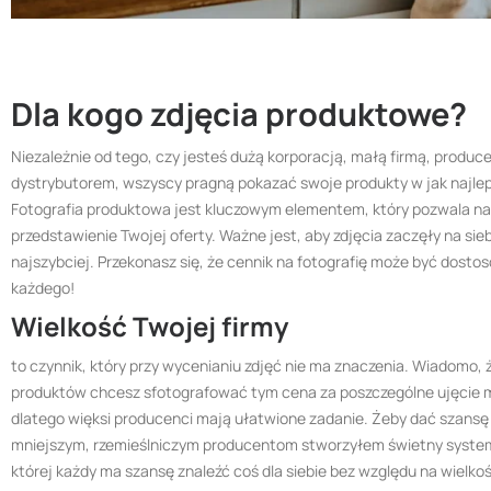
Dla kogo zdjęcia produktowe?
Niezależnie od tego, czy jesteś dużą korporacją, małą firmą, produ
dystrybutorem, wszyscy pragną pokazać swoje produkty w jak najle
Fotografia produktowa jest kluczowym elementem, który pozwala n
przedstawienie Twojej oferty. Ważne jest, aby zdjęcia zaczęły na sieb
najszybciej. Przekonasz się, że cennik na fotografię może być dosto
każdego!
Wielkość Twojej firmy
to czynnik, który przy wycenianiu zdjęć nie ma znaczenia. Wiadomo, 
produktów chcesz sfotografować tym cena za poszczególne ujęcie m
dlatego więksi producenci mają ułatwione zadanie. Żeby dać szansę
mniejszym, rzemieślniczym producentom stworzyłem świetny system
której każdy ma szansę znaleźć coś dla siebie bez względu na wielko