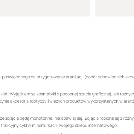
su poświęconego na przygotowanie aranżacji (dobór odpowiednich akce
pakiet. Wyjątkiem są kosmetyki o podobnej szacie graficznej, ale róż
dynie akcesoria (dotyczy świeżych produktów wykorzystanych w aranżac
że zdjęcia będą monotonne, nie obawiaj się. Zdjęcia robione są z różn
y atrakcyjny cykl w miniaturkach Twojego sklepu internetowego.