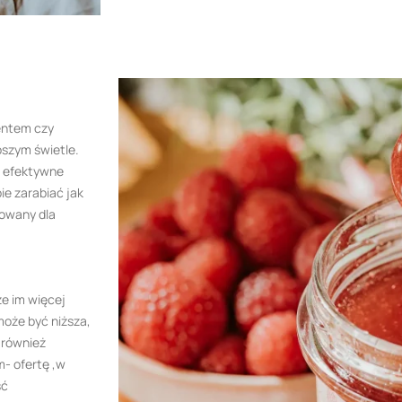
centem czy
pszym świetle.
a efektywne
ie zarabiać jak
sowany dla
że im więcej
oże być niższa,
 również
- ofertę ,w
ść