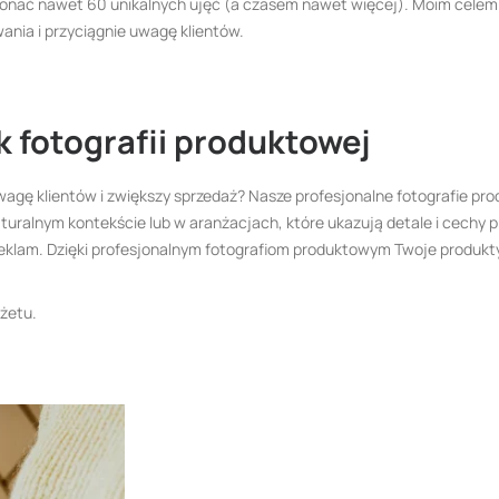
ykonać nawet 60 unikalnych ujęć (a czasem nawet więcej). Moim celem 
wania i przyciągnie uwagę klientów.
 fotografii produktowej
 uwagę klientów i zwiększy sprzedaż? Nasze profesjonalne fotografie p
aturalnym kontekście lub w aranżacjach, które ukazują detale i cechy p
 reklam. Dzięki profesjonalnym fotografiom produktowym Twoje produkt
żetu.