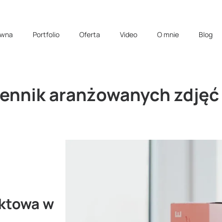
ówna
Portfolio
Oferta
Video
O mnie
Blog
cennik aranżowanych zdjęć
uktowa w