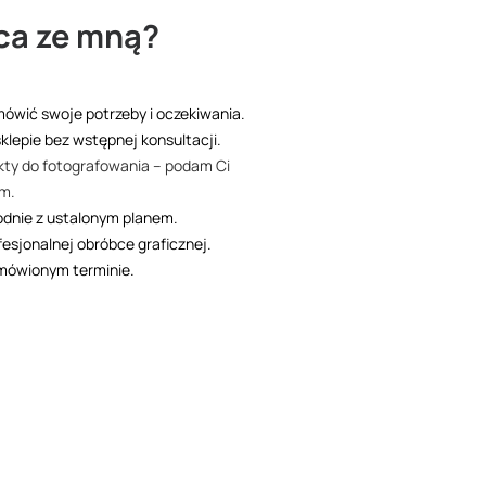
ca ze mną?
mówić swoje potrzeby i oczekiwania.
klepie bez wstępnej konsultacji.
dukty do fotografowania – podam Ci
em.
odnie z ustalonym planem.
esjonalnej obróbce graficznej.
mówionym terminie.