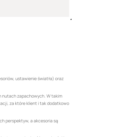
soriów, ustawienie światła) oraz
nych nutach zapachowych. W takim
ji, za które klient i tak dodatkowo
ych perspektyw, a akcesoria są