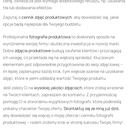
cenę, zwłaszcza jeśli wymaga dodatkowego retuszu, np. usuwania
tła lub dodawania efektów.
Zapytaj o
cennik zdjęć produktowych
, aby dowiedzieć się, jakie
opcje będą najlepsze dla Twojego budżetu.
Profesjonalna
fotografia produktowa
to doskonały sposób na
wyróżnienie swojej firmy i skuteczna inwestycja w rozwój marki.
Dobre
zdjęcia produktowe
budują zaufanie klientów i przyciągają
ich uwagę, co przekłada się na większą sprzedaż. Kluczowym
elementem jest odpowiednie przygotowanie do sesji zdjęciowej –
im lepiej zaplanujesz każdy krok, tym większe szanse na uzyskanie
zdjęć, które w pełni oddadzą wartość Twojego produktu.
Jeśli zależy Ci na
wysokiej jakości zdjęciach
, które zrobią wrażenie
na Twoich klientach, zapraszam do kontaktu. Z przyjemnością
pomogę Ci w stworzeniu wyjątkowych fotografii, które podkreślą
unikalny charakter Twojej oferty.
Skontaktuj się ze mną już dziś
,
aby dowiedzieć się więcej o mojej ofercie i cenniku fotografii
produktowej – razem zrobimy krok w stronę sukcesu Twojej firmy!