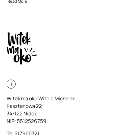
Read More
1
Witek ma oko Witold Michalak
Kasztanowa 22
34-122 Nidek
NIP: 5512526759
Tel
517900321