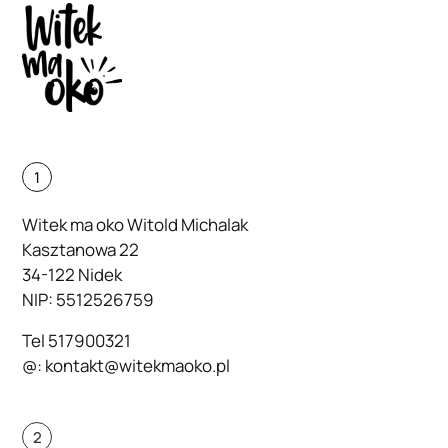
1
Witek ma oko Witold Michalak
Kasztanowa 22
34-122 Nidek
NIP: 5512526759
Tel
517900321
@:
kontakt@witekmaoko.pl
2