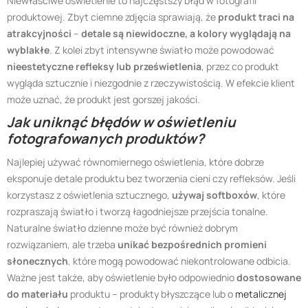
Niewłaściwe oświetlenie to najczęstszy błąd w fotografii
produktowej. Zbyt ciemne zdjęcia sprawiają, że
produkt traci na
atrakcyjności
–
detale są niewidoczne, a kolory wyglądają na
wyblakłe
. Z kolei zbyt intensywne światło może powodować
nieestetyczne refleksy lub prześwietlenia
, przez co produkt
wygląda sztucznie i niezgodnie z rzeczywistością. W efekcie klient
może uznać, że produkt jest gorszej jakości.
Jak uniknąć błędów w oświetleniu
fotografowanych produktów?
Najlepiej używać równomiernego oświetlenia, które dobrze
eksponuje detale produktu bez tworzenia cieni czy refleksów. Jeśli
korzystasz z oświetlenia sztucznego,
używaj softboxów
, które
rozpraszają światło i tworzą łagodniejsze przejścia tonalne.
Naturalne światło dzienne może być również dobrym
rozwiązaniem, ale trzeba
unikać bezpośrednich promieni
słonecznych
, które mogą powodować niekontrolowane odbicia.
Ważne jest także, aby oświetlenie było odpowiednio
dostosowane
do materiału
produktu – produkty błyszczące lub o
metalicznej