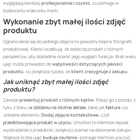
wyglądają bardziej
profesjonalnie i czysto
, co pomaga w
budowaniu wizerunku marki.
Wykonanie zbyt małej ilości zdjęć
produktu
Ograniczenie się do jednego zdjęcia to poważny błąd w fotografii
produktowej. Klienci oczekują, że zobaczą produkt z różnych
perspektyw, aby dokładnie ocenić jego wygląd i funkcje. Brak wielu
ujęć może prowadzić do
wątpliwości dotyczących jakości
produktu
, co zwiększa ryzyko, że
klient zrezygnuje z zakupu
.
Jak uniknąć zbyt małej ilości zdjęć
produktu?
Zawsze
prezentuj produkt z różnych kątów
. Pokaż go z przodu, z
tyłu, z boku i
w zbliżeniu na istotne detale
, takie jak
faktura
czy
unikalne elementy.
Dodaj zdjęcia kontekstowe
, czyli
przedstawiające produkt w użyciu
. Umożliwi to klientowi lepsze
wyobrażenie o produkcie i zwiększy szanse na dokonanie zakupu.
Większa liczba ujęć
buduje zaufanie
i pomaga klientowi poczuć,