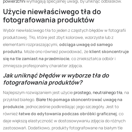
powierzchni
wymagają specjalnej uwagi, by uniknąć odblasków.
Użycie niewłaściwego tła do
fotografowania produktów
Wybór niewłaściwego tła to jeden z częstych błędów w fotografii
produktowej. Tło, które jest zbyt kolorowe, wzorzyste lub z
elementami rozpraszającymi,
odciąga uwagę od samego
produktu
. Może ono również powodować, że
klient skoncentruje
się na tle zamiast na przedmiocie
, co zniekształca odbiór i
zmniejsza profesjonalny charakter zdjęcia.
Jak uniknąć błędów w wyborze tła do
fotografowania produktów?
Najlepszym rozwiązaniem jest użycie
prostego, neutralnego tła
, na
przykład białego.
Białe tło
pomaga skoncentrować uwagę na
produkcie
, jednocześnie podkreślając jego szczegóły. Jest to
również
łatwe do edytowania podczas obróbki graficznej
, co
daje większą elastyczność w dostosowywaniu zdjęcia do różnych
zastosowań. Dodatkowo, produkty fotografowane na białym tle