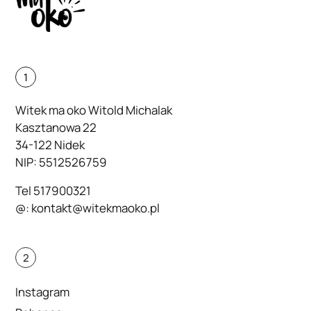
1
Witek ma oko Witold Michalak
Kasztanowa 22
34-122 Nidek
NIP: 5512526759
Tel
517900321
@:
kontakt@witekmaoko.pl
2
Instagram