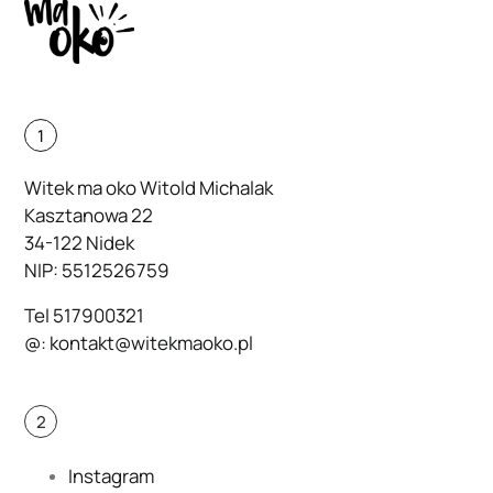
1
Witek ma oko Witold Michalak
Kasztanowa 22
34-122 Nidek
NIP: 5512526759
Tel
517900321
@:
kontakt@witekmaoko.pl
2
Instagram